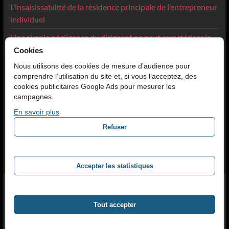
L’insaisissabilité de la résidence principale de l’entrepreneur
individuel
Une simple négligence du dirigeant ne peut caractériser la
faute de gestion
Cookies
Nous utilisons des cookies de mesure d’audience pour
Avocat en divorce amiable à Lyon
comprendre l’utilisation du site et, si vous l’acceptez, des
Avocat cautionnement dirigeant à Lyon
cookies publicitaires Google Ads pour mesurer les
campagnes.
En savoir plus
Catégories
Refuser
Catégories
Accepter les statistiques
Copyright © 2026
Cabinet d'avocat Lyon
.
Site maintenu par 2cafes
.
Accueil
Domaines d’intervention
Avocat en contentieux commercial à
Tout accepter
Lyon
Droit civil
Avocat divorce et droit de la famille à Lyon
Honoraires
Convention d’honoraires
Aide juridictionnelle
Mentions légales
Contact
Liens Avocat