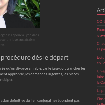
Art
CON
Faux 
grave
gne les époux à Lyon dans
vant le juge aux affaires
Chaq
les.
sa pa
la procédure dès le départ
Exigi
en li
ée qu’un divorce amiable, car le juge doit trancher les
Un ép
ement approprié, les demandes urgentes, les pièces
faire
nticiper.
la Co
La pr
L’ins
ration définitive du lien conjugal ne répondent pas
indiv