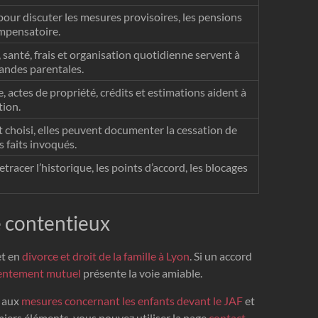
 pour discuter les mesures provisoires, les pensions
ompensatoire.
, santé, frais et organisation quotidienne servent à
andes parentales.
 actes de propriété, crédits et estimations aident à
tion.
 choisi, elles peuvent documenter la cessation de
 faits invoqués.
etracer l’historique, les points d’accord, les blocages
e contentieux
et en
divorce et droit de la famille à Lyon
. Si un accord
sentement mutuel
présente la voie amiable.
s aux
mesures concernant les enfants devant le JAF
et
miers éléments, vous pouvez utiliser la page
contact
.