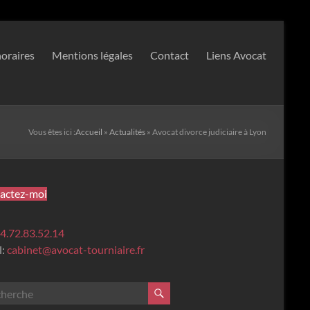
oraires
Mentions légales
Contact
Liens Avocat
Vous êtes ici :
Accueil
»
Actualités
»
Avocat divorce judiciaire à Lyon
actez-moi
4.72.83.52.14
l:
cabinet@avocat-tourniaire.fr