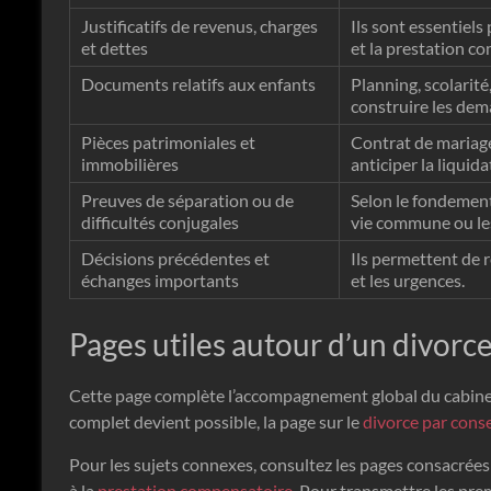
Justificatifs de revenus, charges
Ils sont essentiels
et dettes
et la prestation c
Documents relatifs aux enfants
Planning, scolarité
construire les dem
Pièces patrimoniales et
Contrat de mariage,
immobilières
anticiper la liquida
Preuves de séparation ou de
Selon le fondement
difficultés conjugales
vie commune ou les
Décisions précédentes et
Ils permettent de r
échanges importants
et les urgences.
Pages utiles autour d’un divorc
Cette page complète l’accompagnement global du cabin
complet devient possible, la page sur le
divorce par con
Pour les sujets connexes, consultez les pages consacrée
à la
prestation compensatoire
. Pour transmettre les pre