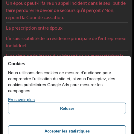
Un époux peut-il faire un appel incident dans le seul but de
faire perdurer le devoir de secours qu’il perçoit ? Non,
répond la Cour de cassation.
La prescription entre époux
L’insaisissabilité de la résidence principale de l’entrepreneur
individuel
Une simple négligence du dirigeant ne peut caractériser la
faute de gestion
Cookies
Nous utilisons des cookies de mesure d’audience pour
Avocat en divorce amiable à Lyon
comprendre l’utilisation du site et, si vous l’acceptez, des
Avocat cautionnement dirigeant à Lyon
cookies publicitaires Google Ads pour mesurer les
campagnes.
En savoir plus
Catégories
Refuser
Catégories
Accepter les statistiques